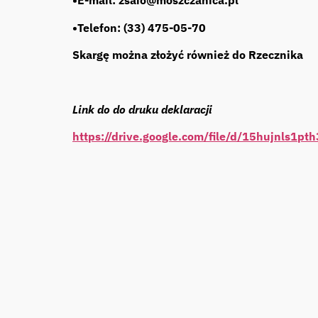
•E-mail: zsaio@moszczanica.pl
•Telefon: (33) 475-05-70
Skargę można złożyć również do Rzecznika
Link do do druku deklaracji
https://drive.google.com/file/d/15hujnls1