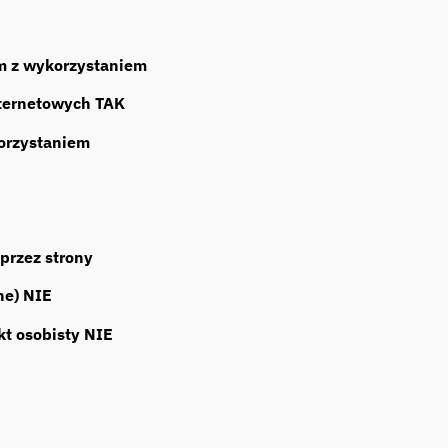
ym z wykorzystaniem
ternetowych TAK
orzystaniem
przez strony
ne) NIE
kt osobisty NIE