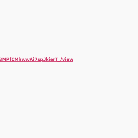
pth3MPfCMhwwAi7spJkierT_/view