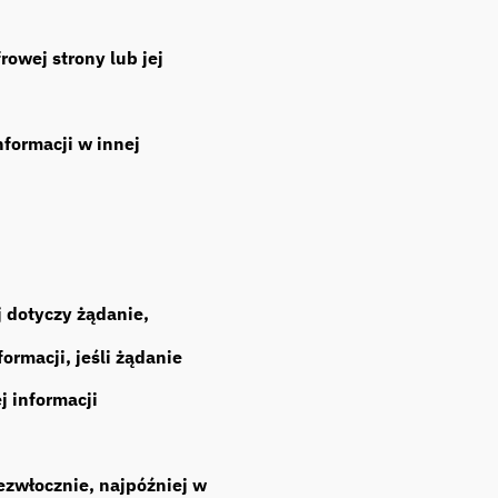
rowej strony lub jej
formacji w innej
j dotyczy żądanie,
rmacji, jeśli żądanie
j informacji
ezwłocznie, najpóźniej w